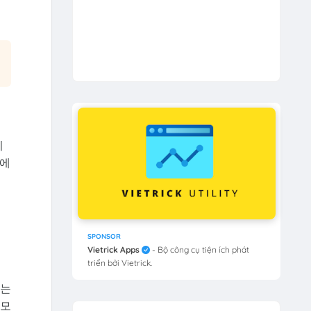
이
법에
SPONSOR
Vietrick Apps
- Bộ công cụ tiện ích phát
triển bởi Vietrick.
로는
탈모