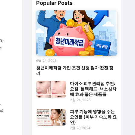
Popular Posts
아
수
6월 24, 2026
청년미래적금 가입 조건 신청 절차 완전 정
리
다이소 피부관리템 추천:
요철, 블랙헤드, 색소침착
에 효과 좋은 제품들
2월 24, 2025
,
수리
피부 기능에 영향을 주는
요인들 (피부 가속노화 요
인)
7월 20, 2024