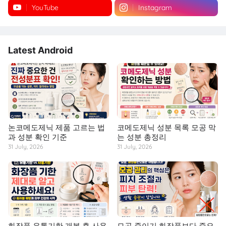
YouTube
Instagram
Latest Android
논코메도제닉 제품 고르는 법
코메도제닉 성분 목록 모공 막
과 성분 확인 기준
는 성분 총정리
31 July, 2026
31 July, 2026
화장품 유통기한 개봉 후 사용
모공 줄이기 화장품보다 중요