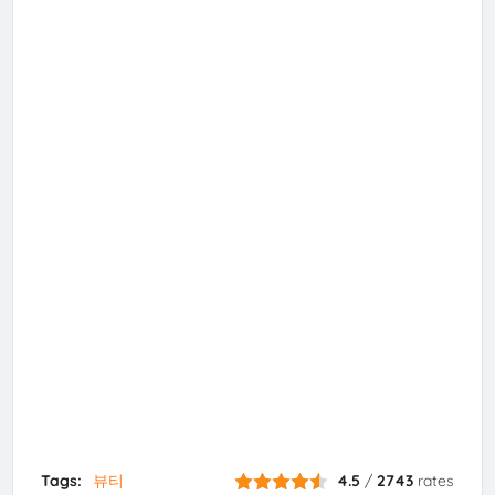
Tags:
뷰티
4.5
/
2743
rates