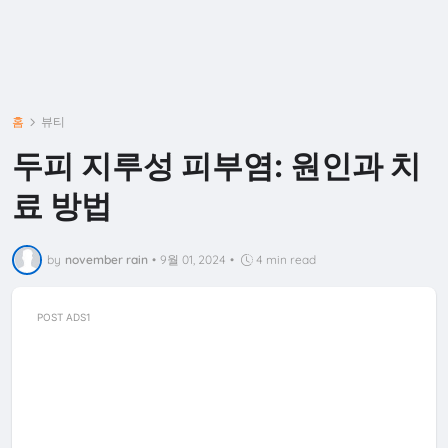
홈
뷰티
두피 지루성 피부염: 원인과 치
료 방법
by
november rain
•
9월 01, 2024
•
4 min read
POST ADS1