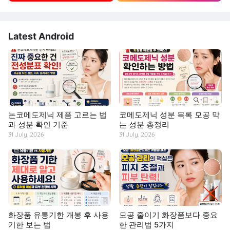
Latest Android
논코메도제닉 제품 고르는 법
코메도제닉 성분 목록 모공 막
과 성분 확인 기준
는 성분 총정리
31 July, 2026
31 July, 2026
화장품 유통기한 개봉 후 사용
모공 줄이기 화장품보다 중요
기한 보는 법
한 관리법 5가지