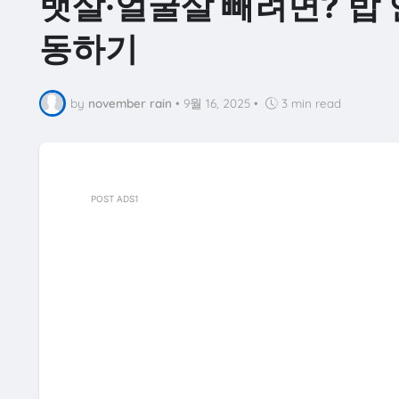
뱃살·얼굴살 빼려면? 밥 
동하기
by
november rain
•
9월 16, 2025
•
3 min read
POST ADS1