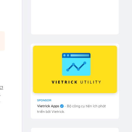
고
부
SPONSOR
방
Vietrick Apps
- Bộ công cụ tiện ích phát
triển bởi Vietrick.